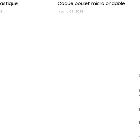
lastique
Coque poulet micro ondable
26
June 03, 2026