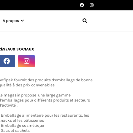
A propos
RÉSEAUX SOCIAUX
Sofipak fournit des produits d’emballage de bonne
qualité à des prix convenables.
Le magasin propose une large gamme
d’emballages pour différents produits et secteurs
d’activité :
- Emballage alimentaire pour les restaurants, les
snacks et les pâtisseries
- Emballage cosmétique
- Sacs et sachets