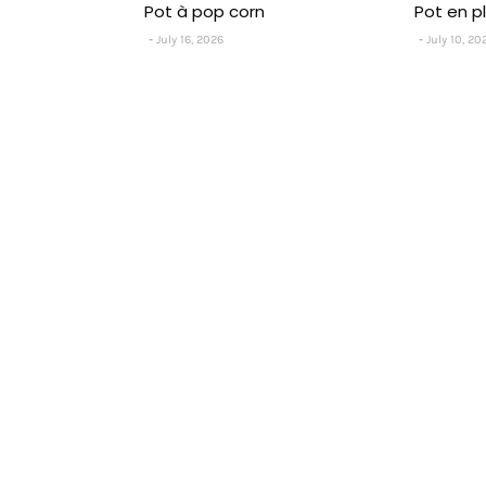
Pot à pop corn
Pot en p
July 16, 2026
July 10, 20