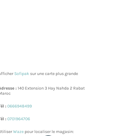
Afficher
Sofipak
sur une carte plus grande
Adresse :
140 Extension 3 Hay Nahda 2 Rabat
Maroc
Tél :
0666948499
Tél :
0701964706
Utiliser
Waze
pour localiser le magasin: