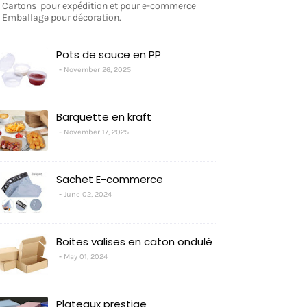
- Cartons pour expédition et pour e-commerce
- Emballage pour décoration.
Pots de sauce en PP
November 26, 2025
Barquette en kraft
November 17, 2025
Sachet E-commerce
June 02, 2024
Boites valises en caton ondulé
May 01, 2024
Plateaux prestige