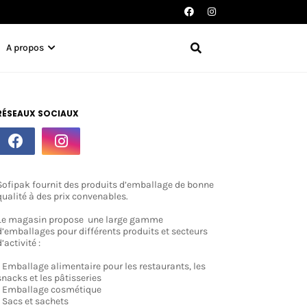
A propos
RÉSEAUX SOCIAUX
Sofipak fournit des produits d’emballage de bonne
qualité à des prix convenables.
Le magasin propose une large gamme
d’emballages pour différents produits et secteurs
d’activité :
- Emballage alimentaire pour les restaurants, les
snacks et les pâtisseries
- Emballage cosmétique
- Sacs et sachets