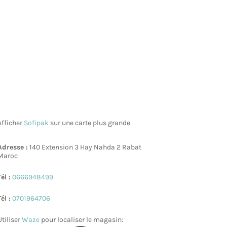
Afficher
Sofipak
sur une carte plus grande
Adresse :
140 Extension 3 Hay Nahda 2 Rabat
Maroc
Tél :
0666948499
Tél :
0701964706
Utiliser
Waze
pour localiser le magasin: