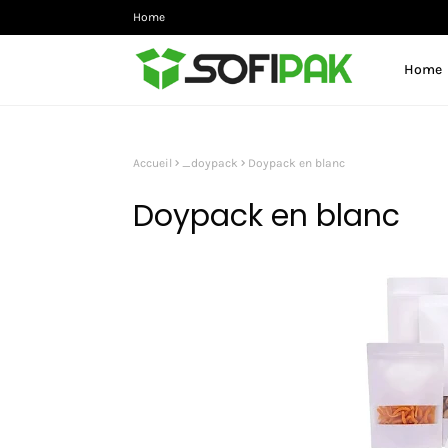
Home
Home
Accueil
_doypack
Doypack en blanc
Doypack en blanc