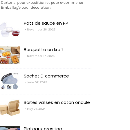
- Cartons pour expédition et pour e-commerce
- Emballage pour décoration.
Pots de sauce en PP
November 26, 2025
Barquette en kraft
November 17, 2025
Sachet E-commerce
June 02, 2024
Boites valises en caton ondulé
May 01, 2024
Plateaux prestige